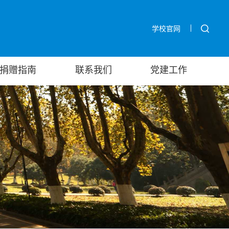
学校官网
捐赠指南
联系我们
党建工作