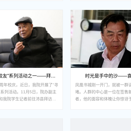
校友专访问感谢于会长能够接
访，此次回访母校并参与座谈
感受是什么？对母校70年办学
变化有何感言？此次回到母校
感受是“亲切”与“振奋”。走在
里，看到母校日新月异的发展
学科研设施持续升级、学科建
破、师生精神风貌昂扬向上，
到自豪。70年来，母校为国家
批体育精英和各类优秀人才，
“寻访老校友”系列活动之一——拜访吴明精校友
时光是手中的沙——
0周年校庆，近日，我院开展了“寻
凤凰书城刚一开门，就被一群
”系列活动。11月5日，院办副主
堵。人群的中心是一位在签售
和我院学生记者前往沛县拜访了
者，他的面容和体魄让你惊讶于
届校友吴明精。吴明精，1943年
岁了”。他和蔼而耐心，只要读
生，沛县人，1968年南京体育学院
己的名字，他都欣然同意；他
业，毕业后回到家乡任业余体校
脱，“这次来到南京，我很爽”
69年、1972年，他作为核心人
认真，“我书里说的都是真话”！