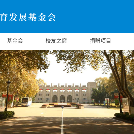
基金会
校友之窗
捐赠项目