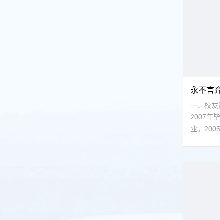
员分别参
队，担任
王立友、
世界冠军
县获得“
贡献。1
带领该团
一、校友
2007
业。200
年任运动
盐城市阜
书记。求
望，屡次
加坚强。
自己不是
涯开朗的